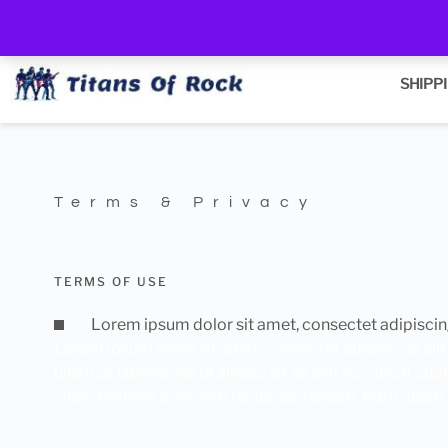
All orders are shipped via Canada Post Express within 2 days of p
SHIPP
Terms & Privacy
TERMS OF USE
Lorem ipsum dolor sit amet, consectet adipiscin
Lorem ipsum dolor sit amet, consectet adipiscing elit
ullamco laboris nisi ut aliquip ex ea sint occaecat cup
vitae, eleifend acer sem neque sed ipsum. Nam quam nun