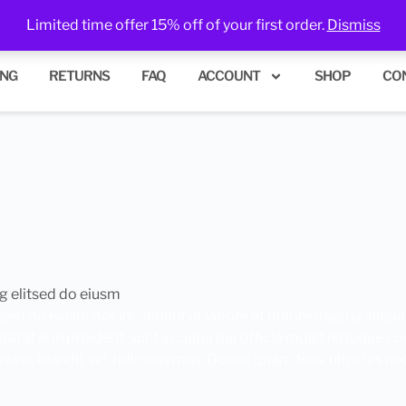
urchase!
Limited time offer 15% off of your first order.
Dismiss
ING
RETURNS
FAQ
ACCOUNT
SHOP
CO
g elitsed do eiusm
,sed do eiusm por incididunt ut labore et dolore magna aliqua
idatat non proident, sunt in culpa qui officia mollit natoque 
c, blandit vel, ridiculus mus. Donec quam felis, ultricies ne