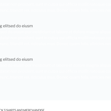
idatat non proident, sunt in culpa qui officia mollit natoque 
c, blandit vel, ridiculus mus. Donec quam felis, ultricies ne
g elitsed do eiusm
,sed do eiusm por incididunt ut labore et dolore magna aliqua
idatat non proident, sunt in culpa qui officia mollit natoque 
c, blandit vel, ridiculus mus. Donec quam felis, ultricies ne
g elitsed do eiusm
,sed do eiusm por incididunt ut labore et dolore magna aliqua
idatat non proident, sunt in culpa qui officia mollit natoque 
c, blandit vel, ridiculus mus. Donec quam felis, ultricies ne
OCK T-SHIRTS AND MERCHANDISE