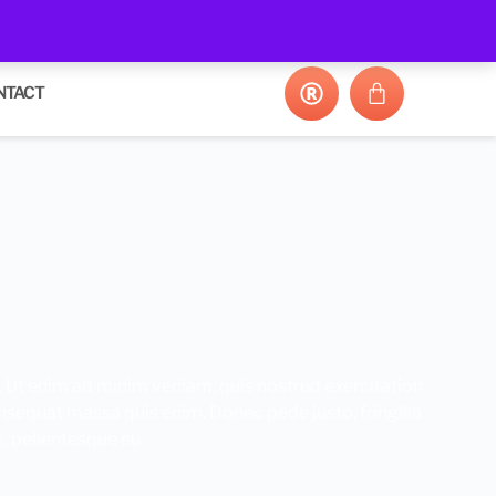
NTACT
. Ut enim ad minim veniam, quis nostrud exercitation
consequat massa quis enim. Donec pede justo, fringilla
c, pellentesque eu